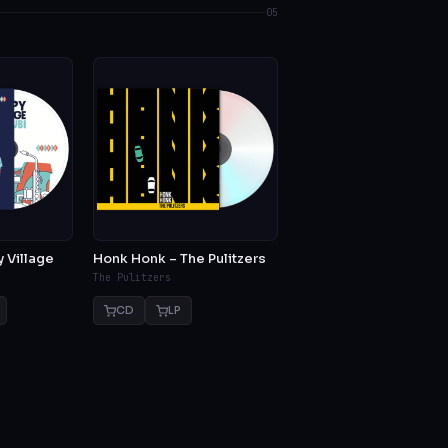
05
 Village
Honk Honk – The Pulitzers
The Pulitzers
CD
LP