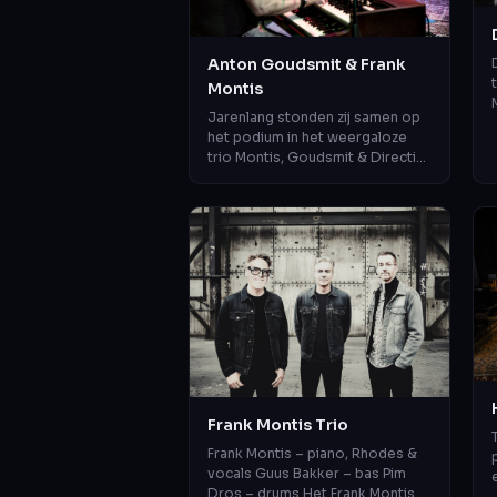
Anton Goudsmit & Frank
Montis
Jarenlang stonden zij samen op
het podium in het weergaloze
trio Montis, Goudsmit & Directie.
Nu zijn ze als duo te beleven.
Twee muzikale
persoonlijkheden...
Frank Montis Trio
Frank Montis – piano, Rhodes &
vocals Guus Bakker – bas Pim
Dros – drums Het Frank Montis