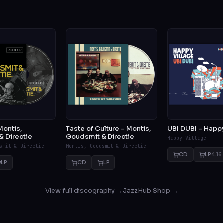
Montis,
Taste of Culture – Montis,
UBI DUBI – Happy
 Directie
Goudsmit & Directie
Happy Village
smit & Directie
Montis, Goudsmit & Directie
CD
LP
4.16
LP
CD
LP
View full discography →
JazzHub Shop →