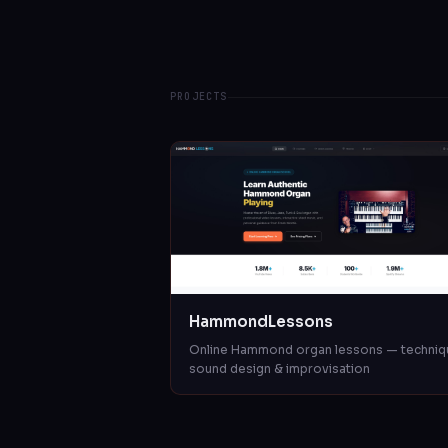
PROJECTS
HammondLessons
Online Hammond organ lessons — techniq
sound design & improvisation