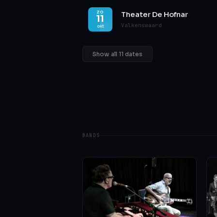
ZO
Theater De Hofnar
11
Valkenswaard
okt
Show all 11 dates
BANDS