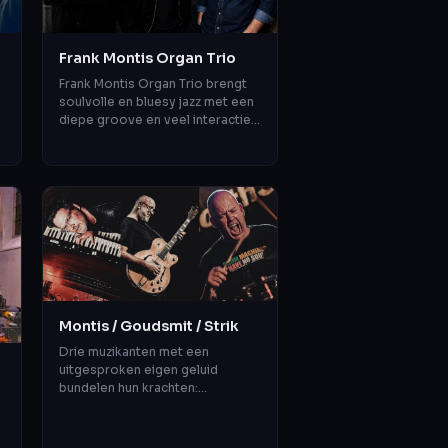
Frank Montis Organ Trio
Frank Montis Organ Trio brengt
soulvolle en bluesy jazz met een
diepe groove en veel interactie.
n
Met Frank Montis op Hammond,
Aron Raams op gitaar en Salle d...
Montis / Goudsmit / Strik
Drie muzikanten met een
uitgesproken eigen geluid
bundelen hun krachten:
Hammondorganist Frank Montis,
gitarist Anton Goudsmit en
drummer Chris Strik. Alle d...