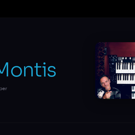
Montis
per