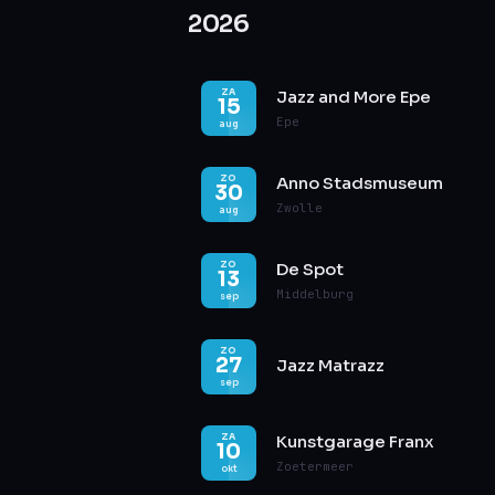
2026
ZA
Jazz and More Epe
15
Epe
aug
ZO
Anno Stadsmuseum
30
Zwolle
aug
ZO
De Spot
13
Middelburg
sep
ZO
27
Jazz Matrazz
sep
ZA
Kunstgarage Franx
10
Zoetermeer
okt