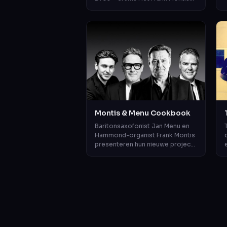
Trio beweegt zich soepel tussen
jazz, soul en funk, met een di...
v
Montis & Menu Cookbook
Baritonsaxofonist Jan Menu en
Hammond-organist Frank Montis
presenteren hun nieuwe project:
Montis & Menu Cookbook. Met
een knipoog naar de
legendarische bar...