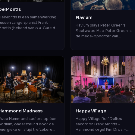
DelMontis
Flavium
DelMontis is een samenwerking
tussen zanger/pianist Frank
Flavium plays Peter Green’s
Montis (bekend van o.a. Gare du
Fleetwood Mac! Peter Green is
Nord en Montis, Goudsmit &
de mede-oprichter van
Directie) en
Fleetwood Mac. In de jaren ’60 e
saxofonist/arrangeur Rolf D...
’70 drukte de band een
onuitwisbaar ste...
Hammond Madness
Happy Village
Twee Hammond spelers op één
Happy Village Rolf Delfos –
podium, ondersteund door de
saxofoon Frank Montis –
energieke en altijd trefzekere
Hammond orgel Pim Dros –
Chris Strik op drums – dit wordt
drums Klein, compact, intiem en