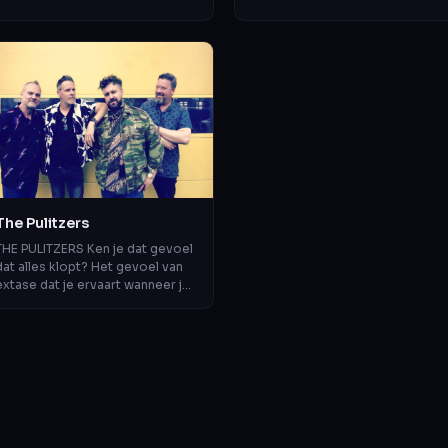
geen ‘battle’, maar een muzikale
intens en een groot dynamisch
ier...
bereik doo...
The Pulitzers
THE PULITZERS Ken je dat gevoel
dat alles klopt? Het gevoel van
extase dat je ervaart wanneer je
getuige bent van iets eerlijks,
iets moois, iets geweldigs,...