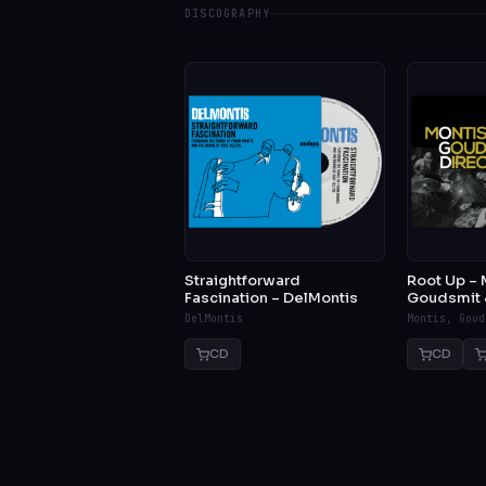
DISCOGRAPHY
Straightforward
Root Up – 
Fascination – DelMontis
Goudsmit &
DelMontis
Montis, Goud
CD
CD