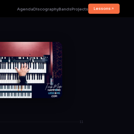
Lessons
Agenda
Discography
Bands
Projects
11