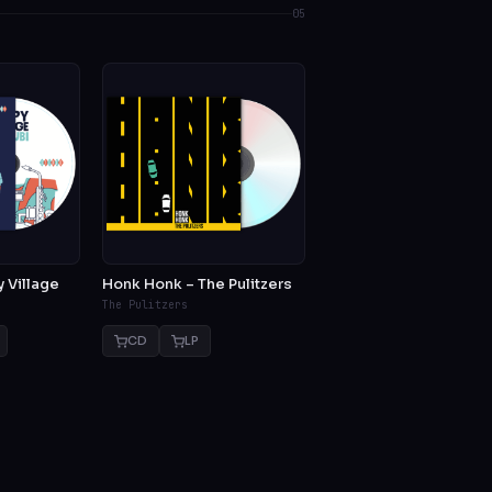
05
 Village
Honk Honk – The Pulitzers
The Pulitzers
CD
LP