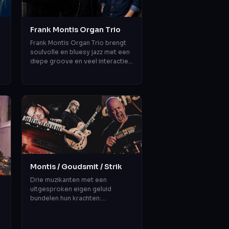
Frank Montis Organ Trio
Frank Montis Organ Trio brengt
soulvolle en bluesy jazz met een
diepe groove en veel interactie.
n
Met Frank Montis op Hammond,
Aron Raams op gitaar en Salle d...
Montis / Goudsmit / Strik
Drie muzikanten met een
uitgesproken eigen geluid
bundelen hun krachten:
Hammondorganist Frank Montis,
gitarist Anton Goudsmit en
drummer Chris Strik. Alle d...