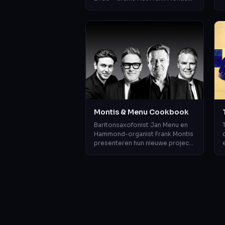
Trio beweegt zich soepel tussen
jazz, soul en funk, met een di...
v
Montis & Menu Cookbook
Baritonsaxofonist Jan Menu en
Hammond-organist Frank Montis
presenteren hun nieuwe project:
Montis & Menu Cookbook. Met
een knipoog naar de
legendarische bar...