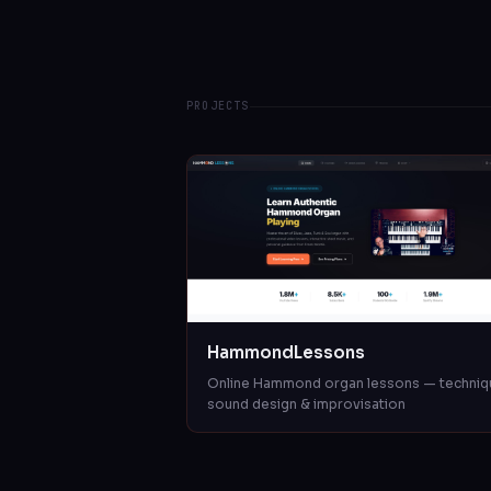
PROJECTS
HammondLessons
Online Hammond organ lessons — techniq
sound design & improvisation