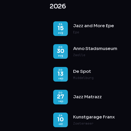
2026
ZA
Jazz and More Epe
15
Epe
aug
ZO
Anno Stadsmuseum
30
Zwolle
aug
ZO
De Spot
13
Middelburg
sep
ZO
27
Jazz Matrazz
sep
ZA
Kunstgarage Franx
10
Zoetermeer
okt