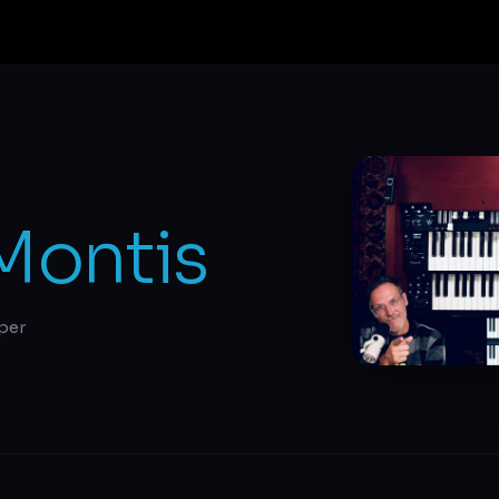
Montis
per