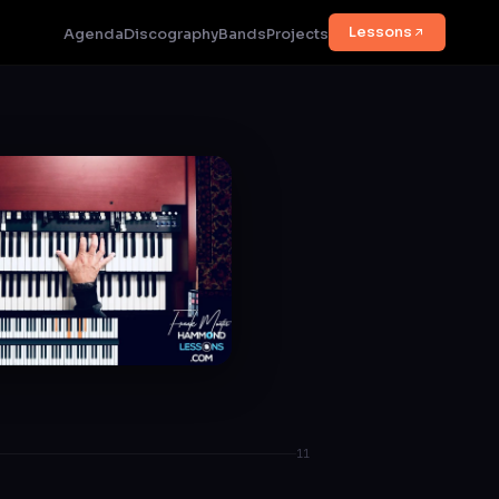
Lessons
Agenda
Discography
Bands
Projects
11