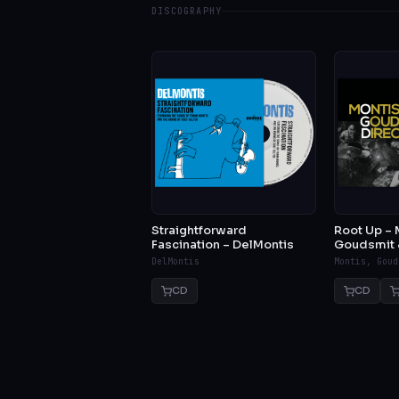
DISCOGRAPHY
Straightforward
Root Up – 
Fascination – DelMontis
Goudsmit &
DelMontis
Montis, Goud
CD
CD