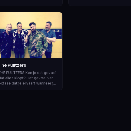
geen ‘battle’, maar een muzikale
intens en een groot dynamisch
ier...
bereik doo...
The Pulitzers
THE PULITZERS Ken je dat gevoel
dat alles klopt? Het gevoel van
extase dat je ervaart wanneer je
getuige bent van iets eerlijks,
iets moois, iets geweldigs,...