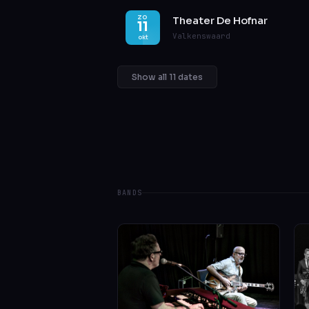
ZO
Theater De Hofnar
11
Valkenswaard
okt
Show all 11 dates
BANDS