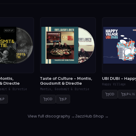
Montis,
Taste of Culture – Montis,
UBI DUBI – Happy
 Directie
Goudsmit & Directie
Happy Village
smit & Directie
Montis, Goudsmit & Directie
CD
LP
4.16
LP
CD
LP
View full discography →
JazzHub Shop →