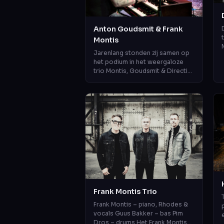
Anton Goudsmit & Frank
Montis
Jarenlang stonden zij samen op
het podium in het weergaloze
trio Montis, Goudsmit & Directie.
Nu zijn ze als duo te beleven.
Twee muzikale
persoonlijkheden...
Frank Montis Trio
Frank Montis – piano, Rhodes &
vocals Guus Bakker – bas Pim
Dros – drums Het Frank Montis