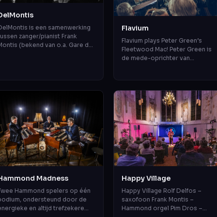
DelMontis
Flavium
DelMontis is een samenwerking
tussen zanger/pianist Frank
Flavium plays Peter Green’s
Montis (bekend van o.a. Gare du
Fleetwood Mac! Peter Green is
Nord en Montis, Goudsmit &
de mede-oprichter van
Directie) en
Fleetwood Mac. In de jaren ’60 e
saxofonist/arrangeur Rolf D...
’70 drukte de band een
onuitwisbaar ste...
Hammond Madness
Happy Village
Twee Hammond spelers op één
Happy Village Rolf Delfos –
podium, ondersteund door de
saxofoon Frank Montis –
energieke en altijd trefzekere
Hammond orgel Pim Dros –
Chris Strik op drums – dit wordt
drums Klein, compact, intiem en