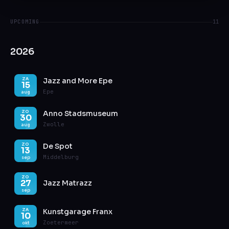
UPCOMING
11
2026
Jazz and More Epe
ZA
15
Epe
aug
Anno Stadsmuseum
ZO
30
Zwolle
aug
De Spot
ZO
13
Middelburg
sep
ZO
27
Jazz Matrazz
sep
Kunstgarage Franx
ZA
10
Zoetermeer
okt