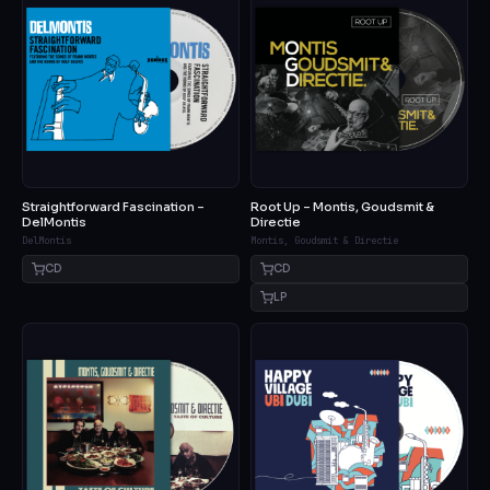
Straightforward Fascination –
Root Up – Montis, Goudsmit &
DelMontis
Directie
DelMontis
Montis, Goudsmit & Directie
CD
CD
LP