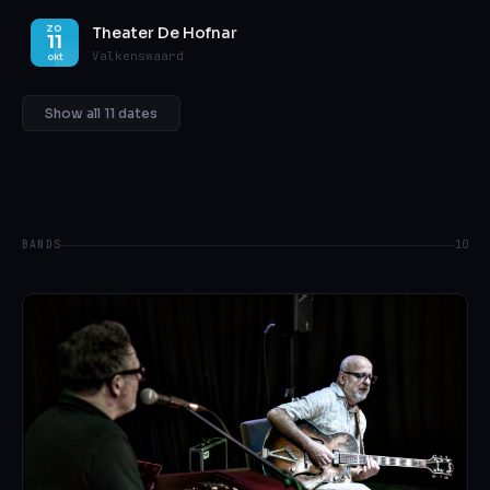
Theater De Hofnar
ZO
11
Valkenswaard
okt
Show all 11 dates
BANDS
10