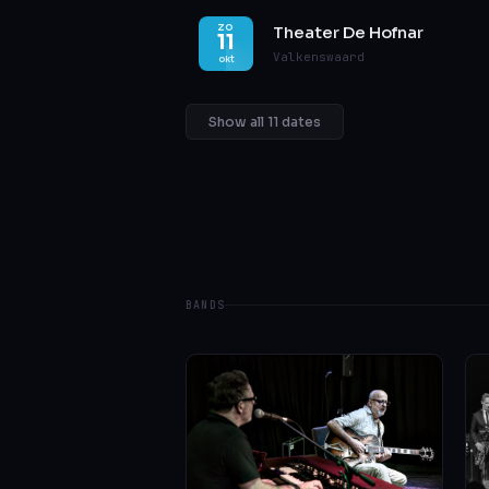
ZO
Theater De Hofnar
11
Valkenswaard
okt
Show all 11 dates
BANDS