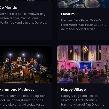
DelMontis
Flavium
DelMontis is een samenwerking
tussen zanger/pianist Frank
Flavium plays Peter Green’s
Montis (bekend van o.a. Gare du
Fleetwood Mac! Peter Green is
Nord en Montis, Goudsmit &
de mede-oprichter van
Directie) en
Fleetwood Mac. In de jaren ’60 e
saxofonist/arrangeur Rolf D...
’70 drukte de band een
onuitwisbaar ste...
Hammond Madness
Happy Village
Twee Hammond spelers op één
Happy Village Rolf Delfos –
podium, ondersteund door de
saxofoon Frank Montis –
energieke en altijd trefzekere
Hammond orgel Pim Dros –
Chris Strik op drums – dit wordt
drums Klein, compact, intiem en