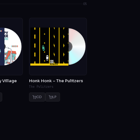
05
 Village
Honk Honk – The Pulitzers
The Pulitzers
CD
LP