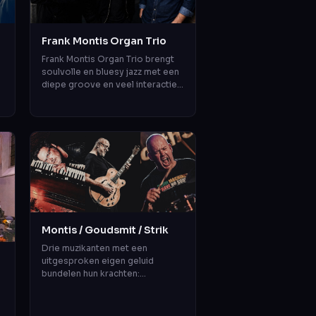
Frank Montis Organ Trio
Frank Montis Organ Trio brengt
soulvolle en bluesy jazz met een
diepe groove en veel interactie.
n
Met Frank Montis op Hammond,
Aron Raams op gitaar en Salle d...
Montis / Goudsmit / Strik
Drie muzikanten met een
uitgesproken eigen geluid
bundelen hun krachten:
Hammondorganist Frank Montis,
gitarist Anton Goudsmit en
drummer Chris Strik. Alle d...