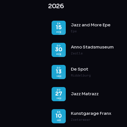
2026
ZA
Jazz and More Epe
15
Epe
aug
ZO
Anno Stadsmuseum
30
Zwolle
aug
ZO
De Spot
13
Middelburg
sep
ZO
27
Jazz Matrazz
sep
ZA
Kunstgarage Franx
10
Zoetermeer
okt