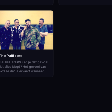
geen ‘battle’, maar een muzikale
intens en een groot dynamisch
ier...
bereik doo...
The Pulitzers
THE PULITZERS Ken je dat gevoel
dat alles klopt? Het gevoel van
extase dat je ervaart wanneer je
getuige bent van iets eerlijks,
iets moois, iets geweldigs,...