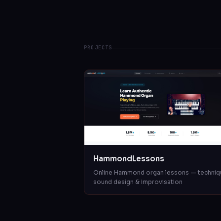
PROJECTS
HammondLessons
Online Hammond organ lessons — techniq
sound design & improvisation