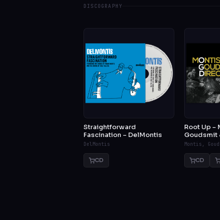
DISCOGRAPHY
Straightforward
Root Up – 
Fascination – DelMontis
Goudsmit &
DelMontis
Montis, Goud
CD
CD