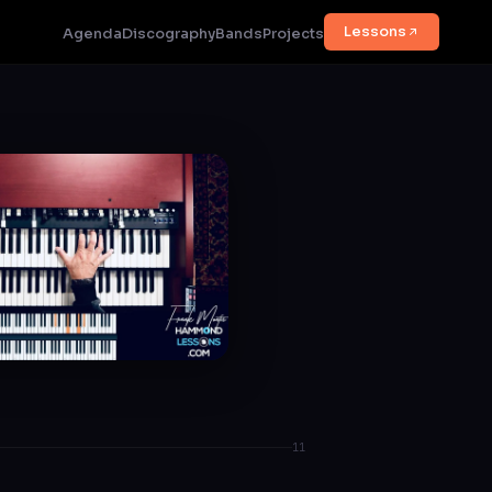
Lessons
Agenda
Discography
Bands
Projects
11