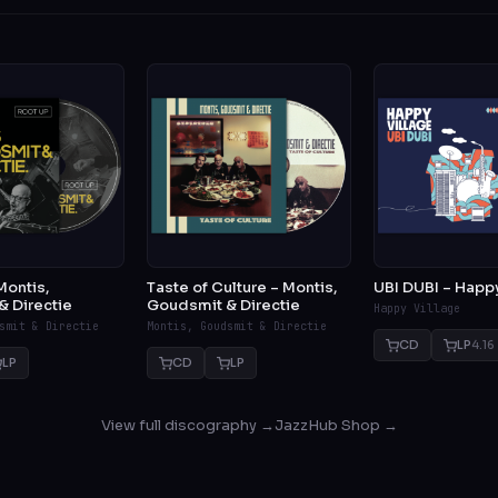
Montis,
Taste of Culture – Montis,
UBI DUBI – Happy
 Directie
Goudsmit & Directie
Happy Village
smit & Directie
Montis, Goudsmit & Directie
CD
LP
4.16
LP
CD
LP
View full discography →
JazzHub Shop →