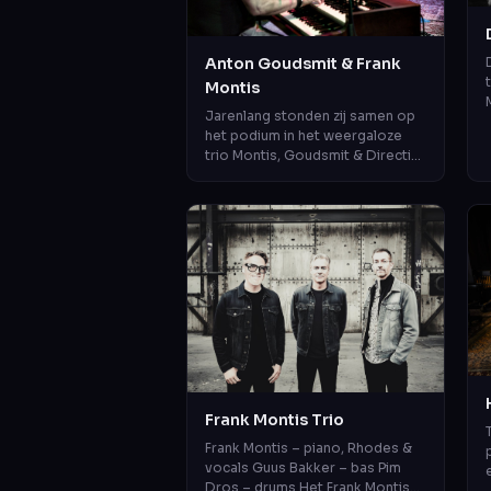
Anton Goudsmit & Frank
Montis
Jarenlang stonden zij samen op
het podium in het weergaloze
trio Montis, Goudsmit & Directie.
Nu zijn ze als duo te beleven.
Twee muzikale
persoonlijkheden...
Frank Montis Trio
Frank Montis – piano, Rhodes &
vocals Guus Bakker – bas Pim
Dros – drums Het Frank Montis