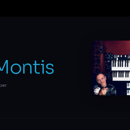
Montis
per