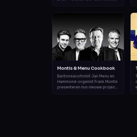
Trio beweegt zich soepel tussen
jazz, soul en funk, met een di...
v
Montis & Menu Cookbook
Baritonsaxofonist Jan Menu en
Hammond-organist Frank Montis
presenteren hun nieuwe project:
Montis & Menu Cookbook. Met
een knipoog naar de
legendarische bar...