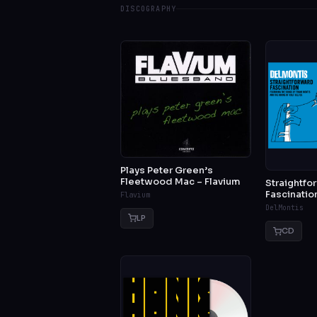
DISCOGRAPHY
Plays Peter Green’s
Fleetwood Mac – Flavium
Straightfo
Fascinatio
Flavium
DelMontis
LP
CD