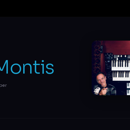
Montis
per