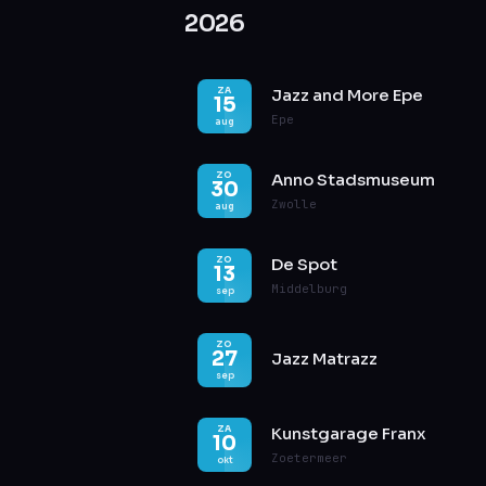
2026
ZA
Jazz and More Epe
15
Epe
aug
ZO
Anno Stadsmuseum
30
Zwolle
aug
ZO
De Spot
13
Middelburg
sep
ZO
27
Jazz Matrazz
sep
ZA
Kunstgarage Franx
10
Zoetermeer
okt