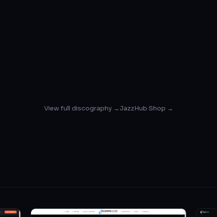
View full discography →
JazzHub Shop →