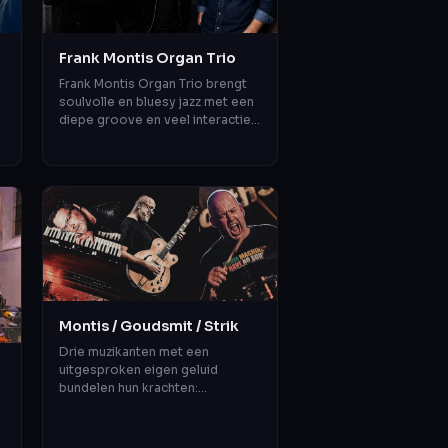
Frank Montis Organ Trio
Frank Montis Organ Trio brengt
soulvolle en bluesy jazz met een
diepe groove en veel interactie.
n
Met Frank Montis op Hammond,
Aron Raams op gitaar en Salle d...
Montis / Goudsmit / Strik
Drie muzikanten met een
uitgesproken eigen geluid
bundelen hun krachten:
Hammondorganist Frank Montis,
gitarist Anton Goudsmit en
drummer Chris Strik. Alle d...