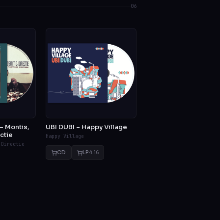
06
 – Montis,
UBI DUBI – Happy Village
ctie
Happy Village
 Directie
CD
LP
4.16