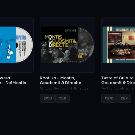
rward
Root Up – Montis,
Taste of Culture
n – DelMontis
Goudsmit & Directie
Goudsmit & Dire
Montis, Goudsmit & Directie
Montis, Goudsmit &
CD
LP
CD
LP