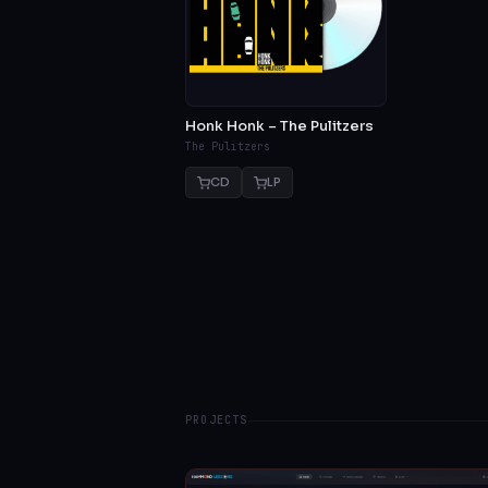
Honk Honk – The Pulitzers
The Pulitzers
CD
LP
PROJECTS