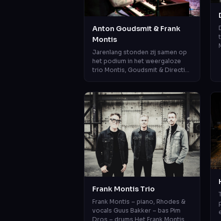
Anton Goudsmit & Frank
Montis
Jarenlang stonden zij samen op
het podium in het weergaloze
trio Montis, Goudsmit & Directie.
Nu zijn ze als duo te beleven.
Twee muzikale
persoonlijkheden...
Frank Montis Trio
Frank Montis – piano, Rhodes &
vocals Guus Bakker – bas Pim
Dros – drums Het Frank Montis