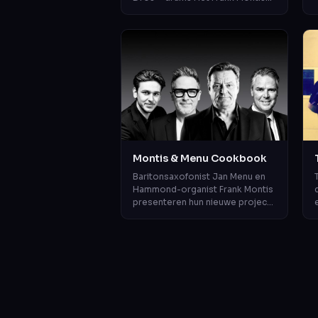
Trio beweegt zich soepel tussen
jazz, soul en funk, met een di...
v
Montis & Menu Cookbook
Baritonsaxofonist Jan Menu en
Hammond-organist Frank Montis
presenteren hun nieuwe project:
Montis & Menu Cookbook. Met
een knipoog naar de
legendarische bar...