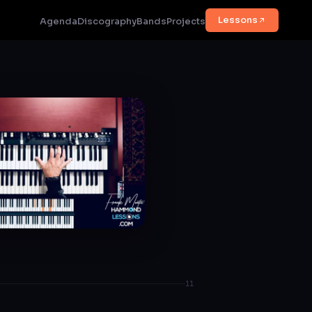
Lessons
Agenda
Discography
Bands
Projects
11