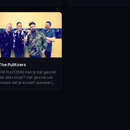
geen ‘battle’, maar een muzikale
intens en een groot dynamisch
ier...
bereik doo...
The Pulitzers
THE PULITZERS Ken je dat gevoel
dat alles klopt? Het gevoel van
extase dat je ervaart wanneer je
getuige bent van iets eerlijks,
iets moois, iets geweldigs,...