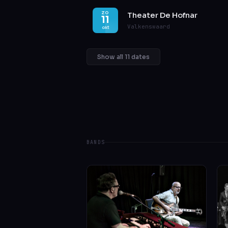
ZO
Theater De Hofnar
11
Valkenswaard
okt
Show all 11 dates
BANDS