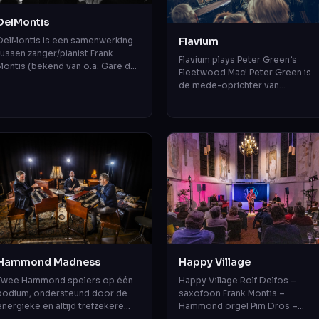
DelMontis
Flavium
DelMontis is een samenwerking
tussen zanger/pianist Frank
Flavium plays Peter Green’s
Montis (bekend van o.a. Gare du
Fleetwood Mac! Peter Green is
Nord en Montis, Goudsmit &
de mede-oprichter van
Directie) en
Fleetwood Mac. In de jaren ’60 e
saxofonist/arrangeur Rolf D...
’70 drukte de band een
onuitwisbaar ste...
Hammond Madness
Happy Village
Twee Hammond spelers op één
Happy Village Rolf Delfos –
podium, ondersteund door de
saxofoon Frank Montis –
energieke en altijd trefzekere
Hammond orgel Pim Dros –
Chris Strik op drums – dit wordt
drums Klein, compact, intiem en